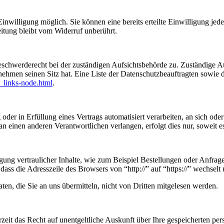
nwilligung möglich. Sie können eine bereits erteilte Einwilligung jede
itung bleibt vom Widerruf unberührt.
eschwerderecht bei der zuständigen Aufsichtsbehörde zu. Zuständige Au
nehmen seinen Sitz hat. Eine Liste der Datenschutzbeauftragten sow
_links-node.html
.
oder in Erfüllung eines Vertrags automatisiert verarbeiten, an sich od
n einen anderen Verantwortlichen verlangen, erfolgt dies nur, soweit e
ung vertraulicher Inhalte, wie zum Beispiel Bestellungen oder Anfrage
dass die Adresszeile des Browsers von “http://” auf “https://” wechsel
en, die Sie an uns übermitteln, nicht von Dritten mitgelesen werden.
zeit das Recht auf unentgeltliche Auskunft über Ihre gespeicherten 